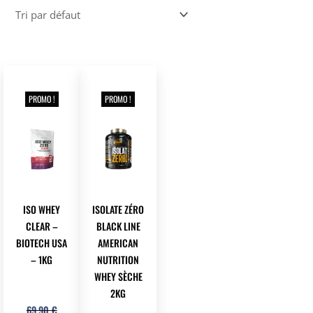
PROMO !
PROMO !
ISO WHEY
ISOLATE ZÉRO
CLEAR –
BLACK LINE
BIOTECH USA
AMERICAN
– 1KG
NUTRITION
WHEY SÈCHE
2KG
Le
Le
69,90
€