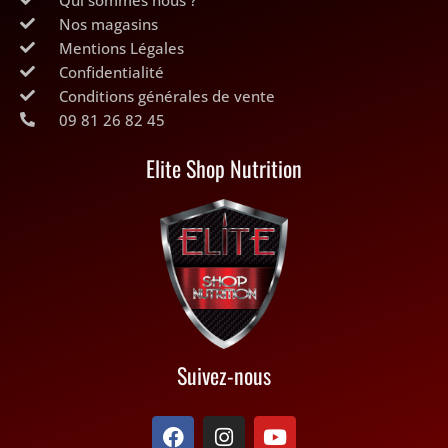
produit
Nos magasins
Mentions Légales
Confidentialité
Conditions générales de vente
09 81 26 82 45
Elite Shop Nutrition
Suivez-nous
F
I
Y
a
n
o