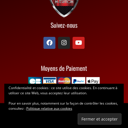
Suivez-nous
F
I
Y
a
n
o
c
s
u
e
t
t
b
a
u
Moyens de Paiement
o
g
b
o
r
e
k
a
m
Confidentialité et cookies : ce site utilise des cookies. En continuant à
utiliser ce site Web, vous acceptez leur utilisation.
Pour en savoir plus, notamment sur la façon de contrôler les cookies,
consultez :
Politique relative aux cookies
Copyright © 2026 Elite Shop Nutrition Copyright ·
réalisation Web DP
·
Accueil
·
Contact