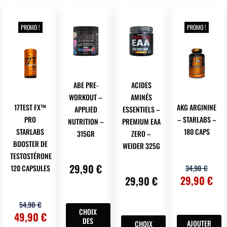
PROMO !
PROMO !
ABE PRE-
ACIDES
WORKOUT –
AMINÉS
17TEST FX™
AKG ARGININE
APPLIED
ESSENTIELS –
PRO
– STARLABS –
NUTRITION –
PREMIUM EAA
STARLABS
180 CAPS
315GR
ZERO –
BOOSTER DE
WEIDER 325G
TESTOSTÉRONE
Le
Le
29,90
€
120 CAPSULES
34,90
€
prix
pri
29,90
€
29,90
€
initi
act
Le
Le
était
est 
Ce
54,90
€
prix
prix
34,9
29,
CHOIX
produit
Ce
49,90
€
initial
actuel
DES
AJOUTER
CHOIX
a
produit