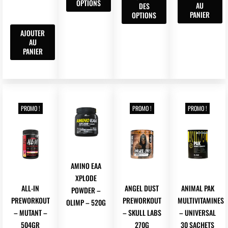
OPTIONS
AU
DES
était :
est :
plusieurs
a
PANIER
OPTIONS
54,90 €.
49,90 €.
variations.
plusieurs
AJOUTER
Les
variations.
AU
options
Les
PANIER
peuvent
options
être
peuvent
choisies
être
sur
choisies
la
sur
PROMO !
PROMO !
PROMO !
page
la
du
page
produit
du
produit
AMINO EAA
XPLODE
ALL-IN
ANGEL DUST
ANIMAL PAK
POWDER –
PREWORKOUT
PREWORKOUT
MULTIVITAMINES
OLIMP – 520G
– MUTANT –
– SKULL LABS
– UNIVERSAL
504GR
270G
30 SACHETS