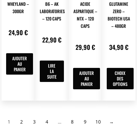
WHEYLAND –
B6 – AK
ACIDE
GLUTAMINE
du
du
300GR
LABORATORIES
ASPARTIQUE –
ZERO –
produit
produit
– 120 CAPS
MTX – 120
BIOTECH USA
CAPS
– 480GR
24,90
€
22,90
€
29,90
€
34,90
€
AJOUTER
AU
LIRE
Ce
PANIER
LA
AJOUTER
CHOIX
produit
SUITE
AU
DES
a
PANIER
OPTIONS
plusieur
variation
Les
options
peuvent
1
2
3
4
…
8
9
10
→
être
choisies