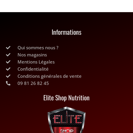
sur
la
page
du
Informations
produit
Qui sommes nous ?
Nos magasins
Mentions Légales
Confidentialité
Conditions générales de vente
09 81 26 82 45
Elite Shop Nutrition