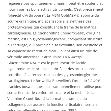
régénère pas spontanément, mais il peut être soutenu et
nourri par les bons actifs nutritionnels. C’est précisément
l’objectif d’Arthropure². Le MSM OptiMSM® apporte du
soufre organique, indispensable à la synthèse des
protéoglycanes qui constituent la trame de la matrice
cartilagineuse. La Chondroïtine Chondro’Sea©, d’origine
marine, est un glycosaminoglycane, composant structurel
du cartilage, qui participe à sa flexibilité, son élasticité et
sa capacité de rétention d’eau, jouant ainsi un rôle de
véritable amortisseur articulaire. La N-Acétyl
Glucosamine NAG™ est le précurseur de l’acide
hyaluronique, le principal lubrifiant des articulations, et
contribue à la reconstruction des glycosaminoglycanes
cartilagineux. Le Boswellia Boswellin® Forte, titré à 40%
d’acides boswelliques, est traditionnellement utilisé pour
son action sur le confort articulaire et la mobilité. La
Vitamine C contribue à la formation normale du
collagène pour assurer la fonction articulaire normale,
selon les allégations reconnues par l’EFSA.