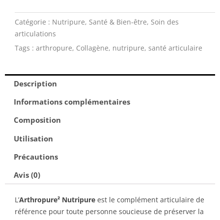
protection
des
Catégorie :
Nutripure
,
Santé & Bien-être
,
Soin des
articulations
articulations
120
Tags :
arthropure
,
Collagène
,
nutripure
,
santé articulaire
gélules
Description
Informations complémentaires
Composition
Utilisation
Précautions
Avis (0)
L’
Arthropure² Nutripure
est le complément articulaire de
référence pour toute personne soucieuse de préserver la