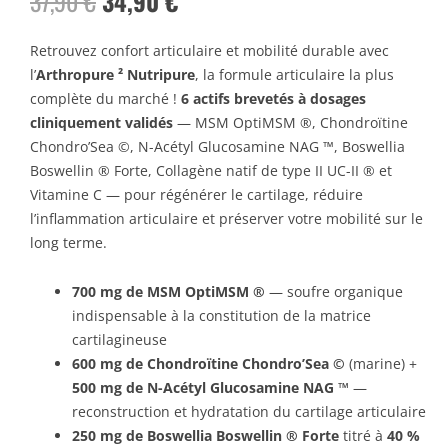
37,90
€
34,90
€
prix
prix
initial
actuel
Retrouvez confort articulaire et mobilité durable avec
l’
Arthropure ² Nutripure
, la formule articulaire la plus
était :
est :
complète du marché !
6 actifs brevetés à dosages
37,90 €.
34,90 €.
cliniquement validés
— MSM OptiMSM ®, Chondroïtine
Chondro’Sea ©, N-Acétyl Glucosamine NAG ™, Boswellia
Boswellin ® Forte, Collagène natif de type II UC-II ® et
Vitamine C — pour régénérer le cartilage, réduire
l’inflammation articulaire et préserver votre mobilité sur le
long terme.
700 mg de MSM OptiMSM ®
— soufre organique
indispensable à la constitution de la matrice
cartilagineuse
600 mg de Chondroïtine Chondro’Sea ©
(marine) +
500 mg de N-Acétyl Glucosamine NAG ™
—
reconstruction et hydratation du cartilage articulaire
250 mg de Boswellia Boswellin ® Forte
titré à
40 %