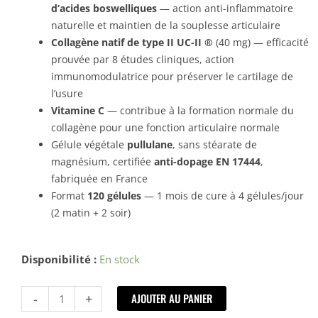
d’acides boswelliques
— action anti-inflammatoire
naturelle et maintien de la souplesse articulaire
Collagène natif de type II UC-II ®
(40 mg) — efficacité
prouvée par 8 études cliniques, action
immunomodulatrice pour préserver le cartilage de
l’usure
Vitamine C
— contribue à la formation normale du
collagène pour une fonction articulaire normale
Gélule végétale
pullulane
, sans stéarate de
magnésium, certifiée
anti-dopage EN 17444
,
fabriquée en France
Format
120 gélules
— 1 mois de cure à 4 gélules/jour
(2 matin + 2 soir)
quantité
Disponibilité :
En stock
de
Arthropure
-
+
AJOUTER AU PANIER
Nutripure