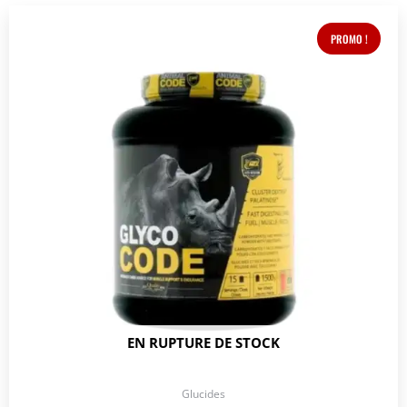
Le
Le
Ce
prix
prix
produit
PROMO !
initial
actuel
était :
est :
a
54,90 €.
49,90 €.
plusieurs
variations.
Les
options
peuvent
être
choisies
sur
la
page
du
produit
EN RUPTURE DE STOCK
Glucides