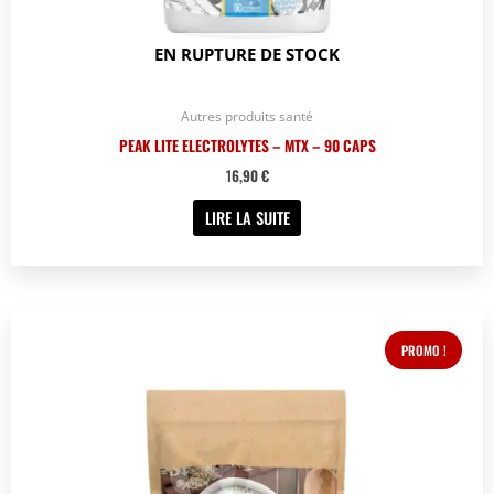
EN RUPTURE DE STOCK
Autres produits santé
PEAK LITE ELECTROLYTES – MTX – 90 CAPS
16,90
€
LIRE LA SUITE
Le
Le
Ce
prix
prix
produit
PROMO !
initial
actuel
était :
est :
a
15,90 €.
12,90 €.
plusieurs
variations.
Les
options