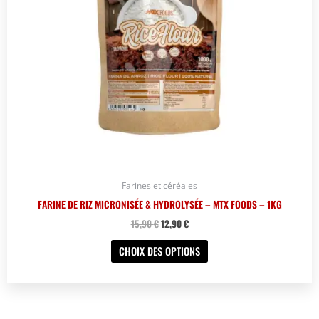
peuvent
être
choisies
sur
la
page
du
produit
Farines et céréales
FARINE DE RIZ MICRONISÉE & HYDROLYSÉE – MTX FOODS – 1KG
15,90
€
12,90
€
CHOIX DES OPTIONS