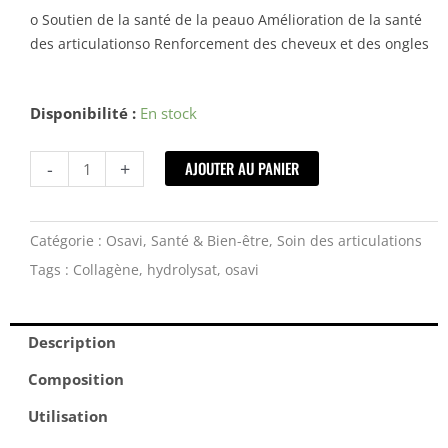
initial
actuel
o Soutien de la santé de la peauo Amélioration de la santé
des articulationso Renforcement des cheveux et des ongles
était :
est :
34,90 €.
29,90 €.
quantité
Disponibilité :
En stock
de
Collagène
-
+
AJOUTER AU PANIER
Hydrolysé
–
Osavi
Catégorie :
Osavi
,
Santé & Bien-être
,
Soin des articulations
-
Tags :
Collagène
,
hydrolysat
,
osavi
300gr
Description
Composition
Utilisation