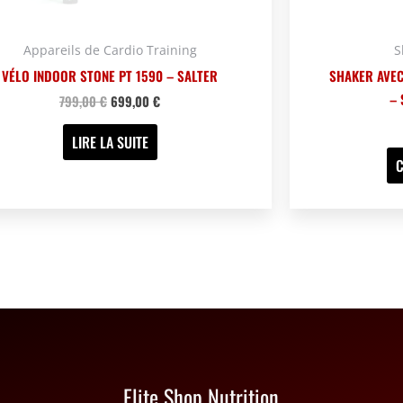
Appareils de Cardio Training
S
VÉLO INDOOR STONE PT 1590 – SALTER
SHAKER AVEC
– 
799,00
€
699,00
€
LIRE LA SUITE
C
Elite Shop Nutrition