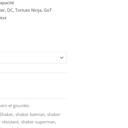
apacité
tter, DC, Tortues Ninja, GoT
eaux
kers et gourdes
Shaker
,
shaker batman
,
shaker
 résistant
,
shaker superman
,