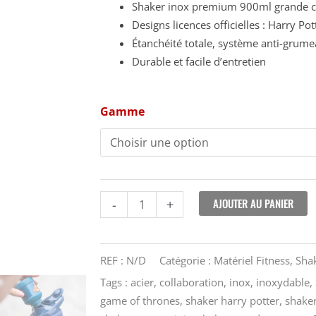
Shaker inox premium 900ml grande c
Designs licences officielles : Harry Po
Étanchéité totale, système anti-grum
Durable et facile d’entretien
quantité
Gamme
de
Shaker
en
métal
-
AJOUTER AU PANIER
-
+
Edition
Spéciale
-
REF :
N/D
Catégorie :
Matériel Fitness
,
Sha
Smartshake
Tags :
acier
,
collaboration
,
inox
,
inoxydable
,
-
game of thrones
,
shaker harry potter
,
shaker
900