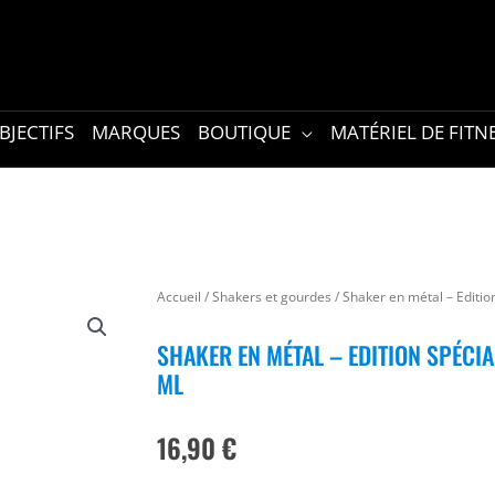
BJECTIFS
MARQUES
BOUTIQUE
MATÉRIEL DE FITN
Accueil
/
Shakers et gourdes
/ Shaker en métal – Editio
SHAKER EN MÉTAL – EDITION SPÉCI
ML
16,90
€