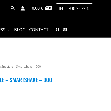
TÉL : 09 81 26 82 45
0,00
€
ESS
BLOG
CONTACT
n Spéciale – Smartshake – 900 ml
ALE – SMARTSHAKE – 900