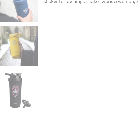
shaker tortue ninja
,
shaker wonderwoman
,
ml