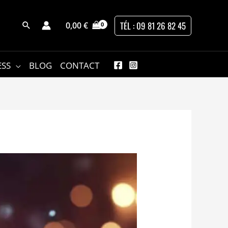
TÉL : 09 81 26 82 45
0,00
€
ESS
BLOG
CONTACT